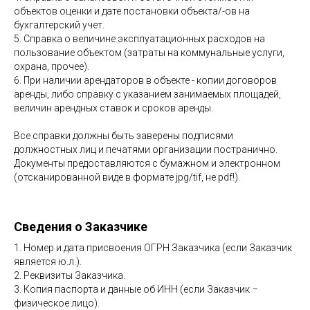
объектов оценки и дате постановки объекта/-ов на
бухгалтерский учет.
5. Справка о величине эксплуатационных расходов на
пользование объектом (затраты на коммунальные услуги,
охрана, прочее).
6. При наличии арендаторов в объекте - копии договоров
аренды, либо справку с указанием занимаемых площадей,
величин арендных ставок и сроков аренды.
Все справки должны быть заверены подписями
должностных лиц и печатями организации постранично.
Документы предоставляются с бумажном и электронном
(отсканированной виде в формате jpg/tif, не pdf!).
Сведения о Заказчике
1. Номер и дата присвоения ОГРН Заказчика (если Заказчик
является ю.л.).
2. Реквизиты Заказчика.
3. Копия паспорта и данные об ИНН (если Заказчик –
физическое лицо).